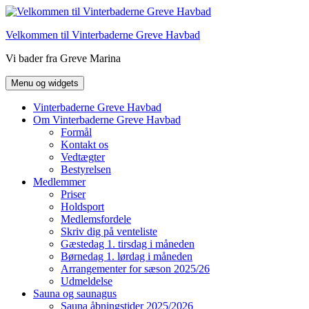
Hop
til
Velkommen til Vinterbaderne Greve Havbad
indhold
Vi bader fra Greve Marina
Menu og widgets
Vinterbaderne Greve Havbad
Om Vinterbaderne Greve Havbad
Formål
Kontakt os
Vedtægter
Bestyrelsen
Medlemmer
Priser
Holdsport
Medlemsfordele
Skriv dig på venteliste
Gæstedag 1. tirsdag i måneden
Børnedag 1. lørdag i måneden
Arrangementer for sæson 2025/26
Udmeldelse
Sauna og saunagus
Sauna åbningstider 2025/2026