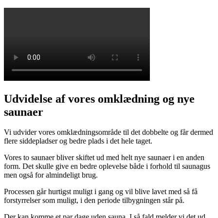
Udvidelse af vores omklædning og nye
saunaer
Vi udvider vores omklædningsområde til det dobbelte og får dermed
flere siddepladser og bedre plads i det hele taget.
Vores to saunaer bliver skiftet ud med helt nye saunaer i en anden
form. Det skulle give en bedre oplevelse både i forhold til saunagus
men også for almindeligt brug.
Processen går hurtigst muligt i gang og vil blive lavet med så få
forstyrrelser som muligt, i den periode tilbygningen står på.
Der kan komme et par dage uden sauna. I så fald melder vi det ud.