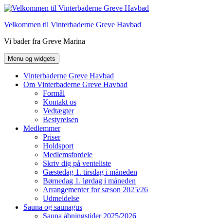
Hop
til
Velkommen til Vinterbaderne Greve Havbad
indhold
Vi bader fra Greve Marina
Menu og widgets
Vinterbaderne Greve Havbad
Om Vinterbaderne Greve Havbad
Formål
Kontakt os
Vedtægter
Bestyrelsen
Medlemmer
Priser
Holdsport
Medlemsfordele
Skriv dig på venteliste
Gæstedag 1. tirsdag i måneden
Børnedag 1. lørdag i måneden
Arrangementer for sæson 2025/26
Udmeldelse
Sauna og saunagus
Sauna åbningstider 2025/2026