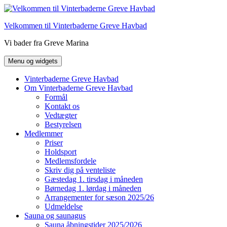
Hop
til
Velkommen til Vinterbaderne Greve Havbad
indhold
Vi bader fra Greve Marina
Menu og widgets
Vinterbaderne Greve Havbad
Om Vinterbaderne Greve Havbad
Formål
Kontakt os
Vedtægter
Bestyrelsen
Medlemmer
Priser
Holdsport
Medlemsfordele
Skriv dig på venteliste
Gæstedag 1. tirsdag i måneden
Børnedag 1. lørdag i måneden
Arrangementer for sæson 2025/26
Udmeldelse
Sauna og saunagus
Sauna åbningstider 2025/2026